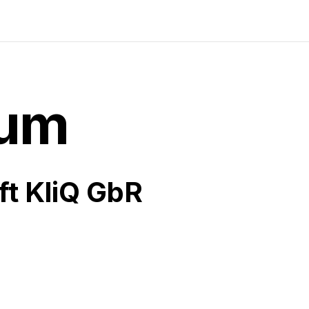
sum
t KliQ GbR