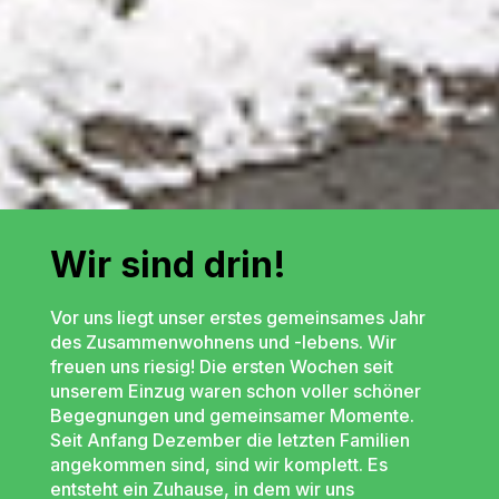
Wir sind drin!
Vor uns liegt unser erstes gemeinsames Jahr
des Zusammenwohnens und -lebens. Wir
freuen uns riesig! Die ersten Wochen seit
unserem Einzug waren schon voller schöner
Begegnungen und gemeinsamer Momente.
Seit Anfang Dezember die letzten Familien
angekommen sind, sind wir komplett. Es
entsteht ein Zuhause, in dem wir uns